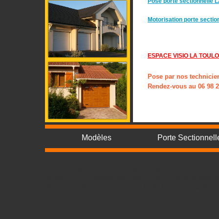
Pose porte sectionnell
Motorisation porte sect
ESPACE VISIO LA TOUL
Pose par nos technicie
Rendez-vous au 06 98 2
Modèles
Porte Sectionnell
Portes de garage sectionnelles, rideaux métalliques et grilles livrées d
Montpellier Paris, Strasbourg, Metz, Nancy, Lens, Amiens, Arras, Bethun
Valenciennes, Dunkerque, Hazebrouck, Lille, Roubaix, Tourcoing, Villene