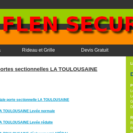
a
Rideau et Grille
Devis Gratuit
L
ortes sectionnelles LA TOULOUSAINE
P
L
L
ale porte sectionnelle LA TOULOUSAINE
G
D
e LA TOULOUSAINE Levée normale
R
 LA TOULOUSAINE Levée réduite
R
R