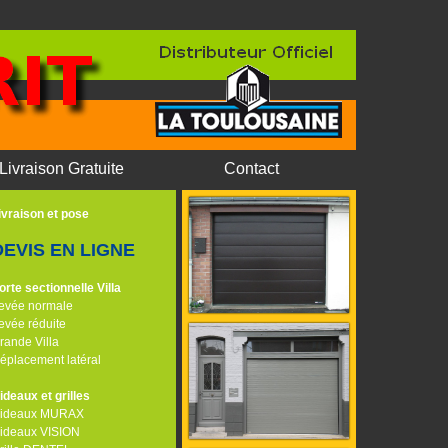
Livraison Gratuite
Contact
ivraison et pose
DEVIS EN LIGNE
orte sectionnelle Villa
evée normale
evée réduite
rande Villa
éplacement latéral
ideaux et grilles
ideaux MURAX
ideaux VISION