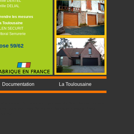
rille DENTEL
rille DELIAL
rendre les mesures
a Toulousaine
LEN SECURIT
ittoral Serrurerie
ose 59/62
Documentation
La Toulousaine
villes comme Lille, Dunkerque, Lyon, Marseille, Brest, Nantes, Grenoble,
lines, Saint-omer, Saint-Pol-Sur-Mer, Rosendael, Cambrais, Douai,
aint-Omer