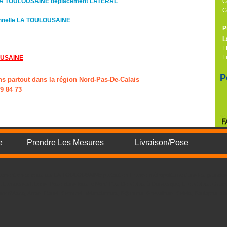
e LA TOULOUSAINE déplacement LATÉRAL
G
G
ionnelle LA TOULOUSAINE
P
L
F
L
OUSAINE
P
ns partout dans la région Nord-Pas-De-Calais
9 84 73
e
Prendre Les Mesures
Livraison/Pose
irectement chez vous par LA TOULOUSAINE partout en France métropolitaine dans les grandes 
e, Lambersart, Loos. Pose dans tous le Nord-Pas-De-Calais à Dunkerque, Lille, Calais, Grave
uve d'Ascq, Arras, Douai, Cambrai, Valenciennes, B�thune, Gravelines, Calais, Boulogne, S