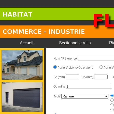
Accueil
Sectionnelle Villa
Ri
Nom / Référence
Porte VILLA levée plafond
Porte V
LA (mm)
HA (mm)
Quantité
Motif