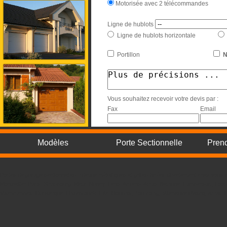
Motorisée avec 2 télécommandes
Ligne de hublots
Ligne de hublots horizontale
Portillon
N
Vous souhaitez recevoir votre devis par :
Fax
Email
Modèles
Porte Sectionnelle
Pren
Portes de garage sectionnelles, rideaux métalliques et grilles livrées directement chez vo
Montpellier Paris, Strasbourg, Metz, Nancy, Lens, Amiens, Arras, Bethune, Lambersart, Loos
Valenciennes, Dunkerque, Hazebrouck, Lille, Roubaix, Tourcoing, Villeneuve d'Ascq, Arras,